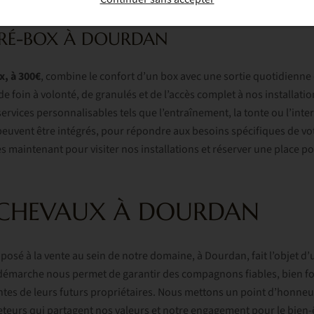
ins spécifiques de chaque animal.
PRÉ-BOX À DOURDAN
x, à 300€
, combine le confort d’un box avec une sortie quotidienne
de foin à volonté, de granulés et de l’accès complet à nos installati
rvices personnalisables tels que l’entraînement, la tonte ou l’inte
euvent être intégrés, pour répondre aux besoins spécifiques de vot
s maintenant pour visiter nos installations et réserver une place po
 CHEVAUX À DOURDAN
osé à la vente au sein de notre domaine, à Dourdan, fait l’objet d’
 démarche nous permet de garantir des compagnons fiables, bien fo
tes de leurs futurs propriétaires. Nous mettons un point d’honneu
teurs qui partagent nos valeurs et notre engagement pour le bien-