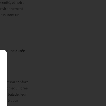
rénité, et notre
n environnement
n assurant un
t pour une
durée
urant son confort.
ntation équilibrée.
s de balade, leur
 assuré pour