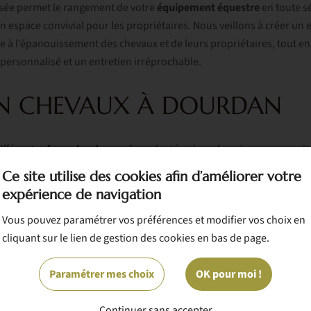
isée permet le rangement de votre
équipement
équestre
en toute sé
n espace convivial pour les propriétaires. Nous veillons à créer u
ce à l’épanouissement des chevaux et de leurs propriétaires, tout e
rsonnalisé et un entretien irréprochable.
ON CHEVAUX À DOURDAN
ifférentes
formules de pension
adaptées à vos besoins, que ce soi
ou
longue
.
Ce site utilise des cookies afin d’améliorer votre
expérience de navigation
PRÉ À DOURDAN
Vous pouvez paramétrer vos préférences et modifier vos choix en
cliquant sur le lien de gestion des cookies en bas de page.
pré à 200€
, votre cheval évolue dans un troupeau avec des abris ass
ible à volonté et complété par des granulés pour garantir une alime
Paramétrer mes choix
OK pour moi !
cient d’un accès quotidien à nos installations ainsi qu’à des chemin
té d’activités dans un cadre naturel à Dourdan. Un suivi attentif est
Continuer sans accepter