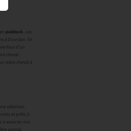
 en
paddock
. Les
ons à Dourdan. En
rvention d’un
re cheval.
ur votre cheval à
une sélection
rmés et prêts à
r à associer nos
être animal.