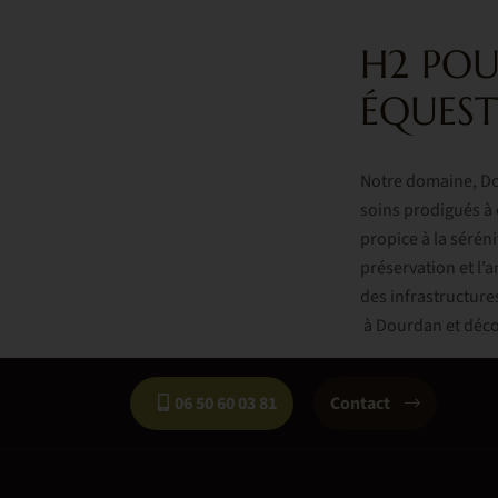
H2 POU
ÉQUEST
Notre domaine, Dom
soins prodigués à 
propice à la séré
préservation et l’
des infrastructure
à Dourdan et décou
06 50 60 03 81
Contact