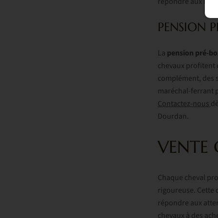
répondre aux beso
PENSION 
La
pension pré-bo
chevaux profitent 
complément, des se
maréchal-ferrant p
Contactez-nous
dè
Dourdan.
VENTE
Chaque cheval prop
rigoureuse. Cette
répondre aux atten
chevaux à des ache