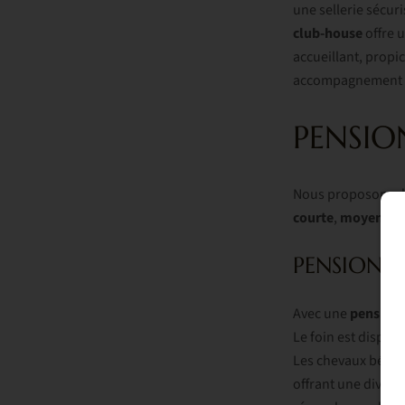
une sellerie sécur
club-house
offre u
accueillant, propi
accompagnement pe
PENSI
Nous proposons d
courte
,
moyenne
PENSION 
Avec une
pension 
Le foin est dispon
Les chevaux bénéfi
offrant une diversi