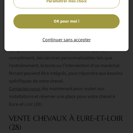
spécifiques de chaque animal.
Paramétrer mes choix
PENSION PRÉ-BOX À EURE-ET-LOIR (28)
OK pour moi !
La
pension pré-box, à 300€
, combine le confort d’un box
avec une sortie quotidienne en
paddock
. Les chevaux
Continuer sans accepter
profitent de foin à volonté, de granulés et de l’accès
complet à nos installations à Eure-et-Loir (28). En
complément, des services personnalisables tels que
l’entraînement, la tonte ou l’intervention d’un maréchal-
ferrant peuvent être intégrés, pour répondre aux besoins
spécifiques de votre cheval.
Contactez-nous
dès maintenant pour visiter nos
installations et réserver une place pour votre cheval à
Eure-et-Loir (28).
VENTE CHEVAUX À EURE-ET-LOIR
(28)