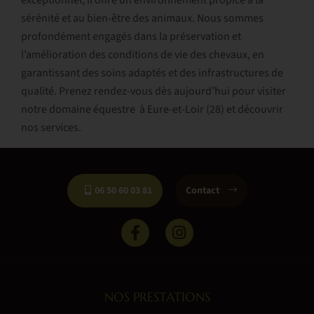
sérénité et au bien-être des animaux. Nous sommes
profondément engagés dans la préservation et
l’amélioration des conditions de vie des chevaux, en
garantissant des soins adaptés et des infrastructures de
qualité. Prenez rendez-vous dès aujourd’hui pour visiter
notre domaine équestre à Eure-et-Loir (28) et découvrir
nos services.
06 50 60 03 81
Contact
NOS PRESTATIONS