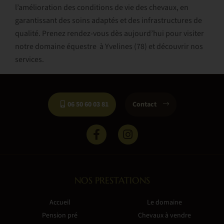
l’amélioration des conditions de vie des chevaux, en
garantissant des soins adaptés et des infrastructures de
qualité. Prenez rendez-vous dès aujourd’hui pour visiter
notre domaine équestre à Yvelines (78) et découvrir nos
services.
06 50 60 03 81
Contact
NOS PRESTATIONS
Accueil
Le domaine
Pension pré
Chevaux à vendre